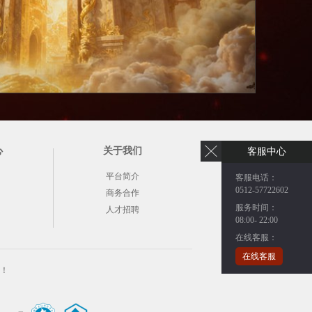
心
关于我们
客服中心
平台简介
客服电话：
0512-57722602
商务合作
服务时间：
人才招聘
08:00- 22:00
在线客服：
在线客服
入！