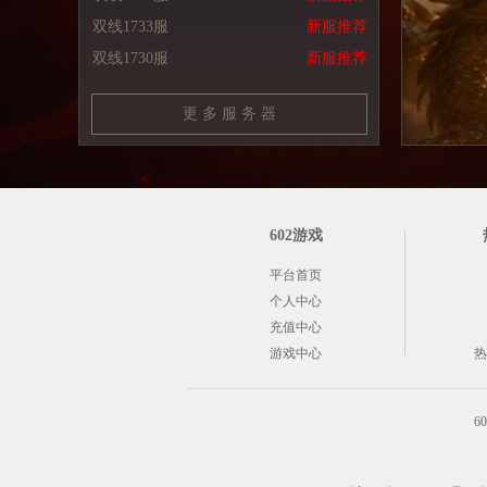
双线1733服
新服推荐
双线1730服
新服推荐
双线1731服
新服推荐
更 多 服 务 器
双线1732服
新服推荐
双线1729服
新服推荐
双线1728服
新服推荐
602游戏
平台首页
个人中心
充值中心
游戏中心
热
6